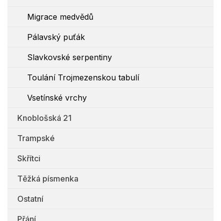
Migrace medvědů
Pálavský puťák
Slavkovské serpentiny
Toulání Trojmezenskou tabulí
Vsetínské vrchy
Knoblošská 21
Trampské
Skřítci
Těžká písmenka
Ostatní
Přání