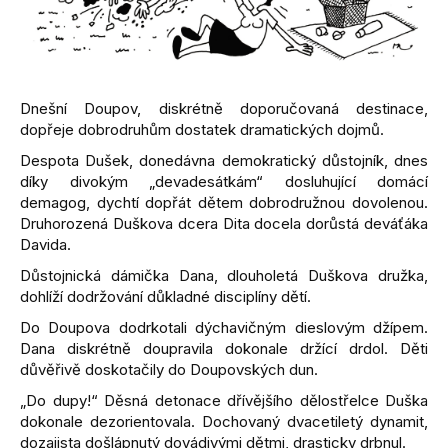
Dnešní Doupov, diskrétně doporučovaná destinace,
dopřeje dobrodruhům dostatek dramatických dojmů.
Despota Dušek, donedávna demokratický důstojník, dnes
díky divokým „devadesátkám“ dosluhující domácí
demagog, dychtí dopřát dětem dobrodružnou dovolenou.
Druhorozená Duškova dcera Dita docela dorůstá deváťáka
Davida.
Důstojnická dámička Dana, dlouholetá Duškova družka,
dohlíží dodržování důkladné disciplíny dětí.
Do Doupova dodrkotali dýchavičným dieslovým džípem.
Dana diskrétně doupravila dokonale držící drdol. Děti
důvěřivě doskotačily do Doupovských dun.
„Do dupy!“ Děsná detonace dřívějšího dělostřelce Duška
dokonale dezorientovala. Dochovaný dvacetiletý dynamit,
dozajista došlápnutý dovádivými dětmi, drasticky drbnul.