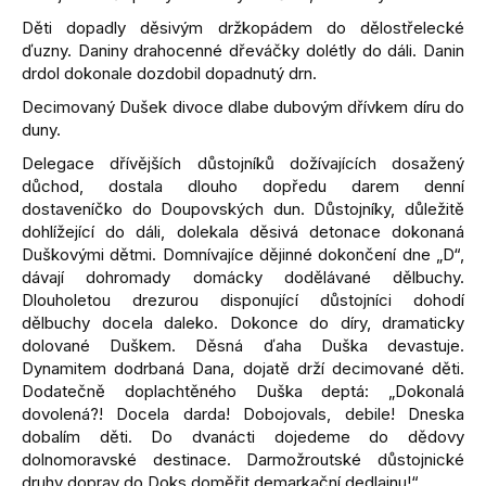
Děti dopadly děsivým držkopádem do dělostřelecké
ďuzny. Daniny drahocenné dřeváčky dolétly do dáli. Danin
drdol dokonale dozdobil dopadnutý drn.
Decimovaný Dušek divoce dlabe dubovým dřívkem díru do
duny.
Delegace dřívějších důstojníků dožívajících dosažený
důchod, dostala dlouho dopředu darem denní
dostaveníčko do Doupovských dun. Důstojníky, důležitě
dohlížející do dáli, dolekala děsivá detonace dokonaná
Duškovými dětmi. Domnívajíce dějinné dokončení dne „D“,
dávají dohromady domácky dodělávané dělbuchy.
Dlouholetou drezurou disponující důstojníci dohodí
dělbuchy docela daleko. Dokonce do díry, dramaticky
dolované Duškem. Děsná ďaha Duška devastuje.
Dynamitem dodrbaná Dana, dojatě drží decimované děti.
Dodatečně doplachtěného Duška deptá: „Dokonalá
dovolená?! Docela darda! Dobojovals, debile! Dneska
dobalím děti. Do dvanácti dojedeme do dědovy
dolnomoravské destinace. Darmožroutské důstojnické
druhy doprav do Doks doměřit demarkační dedlajnu!“