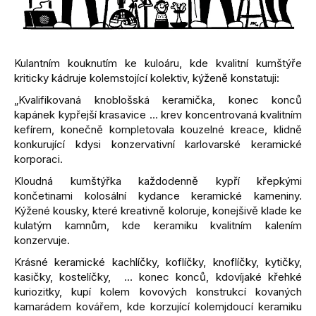
Kulantním kouknutím ke kuloáru, kde kvalitní kumštýře
kriticky kádruje kolemstojící kolektiv, kýženě konstatuji:
„Kvalifikovaná knoblošská keramička, konec konců
kapánek kypřejší krasavice … krev koncentrovaná kvalitním
kefírem, konečně kompletovala kouzelné kreace, klidně
konkurující kdysi konzervativní karlovarské keramické
korporaci.
Kloudná kumštýřka každodenně kypří křepkými
končetinami kolosální kydance keramické kameniny.
Kýžené kousky, které kreativně koloruje, konejšivě klade ke
kulatým kamnům, kde keramiku kvalitním kalením
konzervuje.
Krásné keramické kachlíčky, koflíčky, knoflíčky, kytičky,
kasičky, kostelíčky, … konec konců, kdovíjaké křehké
kuriozitky, kupí kolem kovových konstrukcí kovaných
kamarádem kovářem, kde korzující kolemjdoucí keramiku