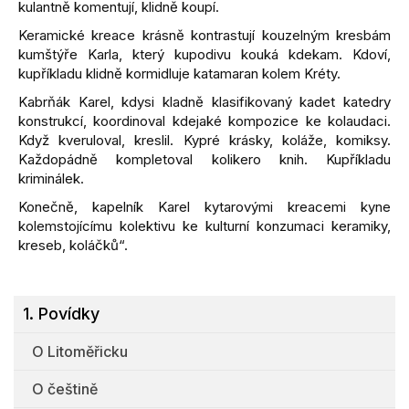
kulantně komentují, klidně koupí.
Keramické kreace krásně kontrastují kouzelným kresbám
kumštýře Karla, který kupodivu kouká kdekam. Kdoví,
kupříkladu klidně kormidluje katamaran kolem Kréty.
Kabrňák Karel, kdysi kladně klasifikovaný kadet katedry
konstrukcí, koordinoval kdejaké kompozice ke kolaudaci.
Když kveruloval, kreslil. Kypré krásky, koláže, komiksy.
Každopádně kompletoval kolikero knih. Kupříkladu
kriminálek.
Konečně, kapelník Karel kytarovými kreacemi kyne
kolemstojícímu kolektivu ke kulturní konzumaci keramiky,
kreseb, koláčků“.
1. Povídky
O Litoměřicku
O češtině