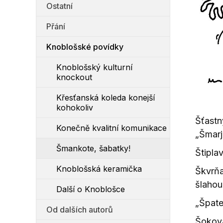
Ostatní
Přání
Knoblošské povídky
Knoblošský kulturní
knockout
Křesťanská koleda konejší
kohokoliv
Šťast
Konečně kvalitní komunikace
„Šmarjá
Šmankote, šabatky!
Štipla
Knoblošská keramička
Škvrň
šlahou
Další o Knoblošce
„Špate
Od dalších autorů
Šokova