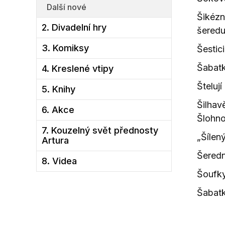
Další nové
Šikézn
2. Divadelní hry
šeredu
3. Komiksy
Šestic
Šabatk
4. Kreslené vtipy
Štelují 
5. Knihy
Šilha
6. Akce
Šlohnou
7. Kouzelný svět přednosty
„Šílen
Artura
Šeredn
8. Videa
Šoufky
Šabatk