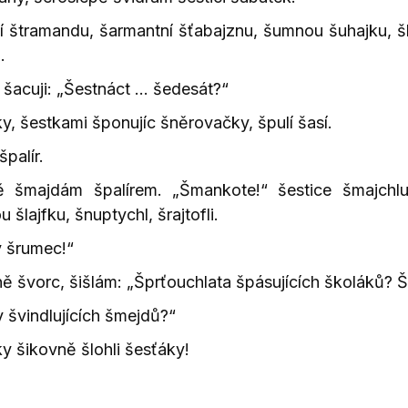
í štramandu, šarmantní šťabajznu, šumnou šuhajku, škl
.
i šacuji: „Šestnáct … šedesát?“
y, šestkami šponujíc šněrovačky, špulí šasí.
špalír.
vě šmajdám špalírem. „Šmankote!“ šestice šmajchl
 šlajfku, šnuptychl, šrajtofli.
ý šrumec!“
ě švorc, šišlám: „Šprťouchlata špásujících školáků? Ša
 švindlujících šmejdů?“
y šikovně šlohli šesťáky!