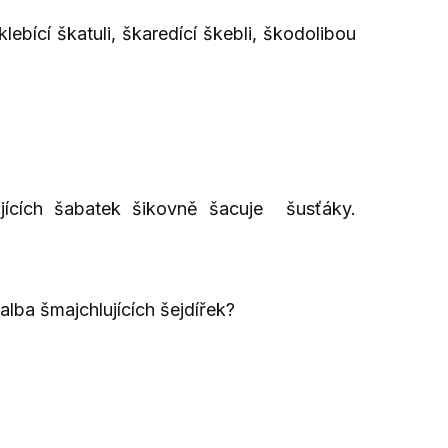
ebící škatuli, škaredící škebli, škodolibou
ujících šabatek šikovně šacuje šusťáky.
lba šmajchlujících šejdířek?