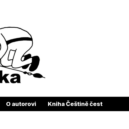
O autorovi
Kniha Češtině čest