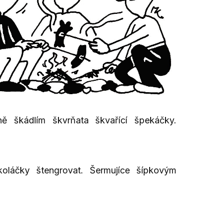
ě škádlím škvrňata škvařící špekáčky.
koláčky štengrovat. Šermujíce šípkovým