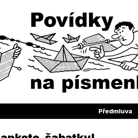
Předmluva
ankote, šabatky!