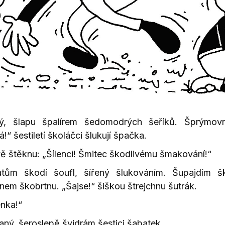
ný, šlapu špalírem šedomodrých šeříků. Šprýmovn
!“ šestiletí školáčci šlukují špačka.
vě štěknu: „Šílenci! Šmitec škodlivému šmakování!“
atům škodí šoufl, šířený šlukováním. Šupajdím š
nem škobrtnu. „Šajse!“ šiškou štrejchnu šutrák.
nka!“
ný, šeroslepě švidrám šestici šabatek.