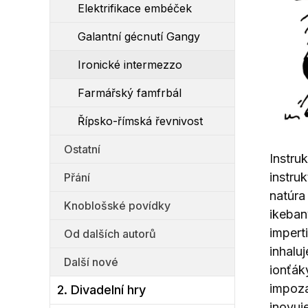
Elektrifikace embéček
Galantní gécnutí Gangy
Ironické intermezzo
Farmářský famfrbál
Řípsko-římská řevnivost
Ostatní
Instru
instru
Přání
natúra
Knoblošské povídky
ikebany
impert
Od dalších autorů
inhalu
Další nové
ionťák
impoza
2. Divadelní hry
inovuj