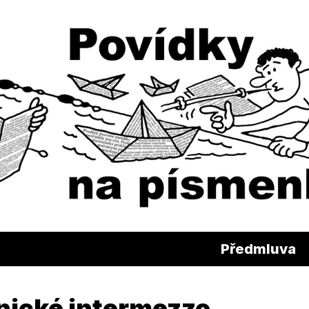
Předmluva
onické intermezzo