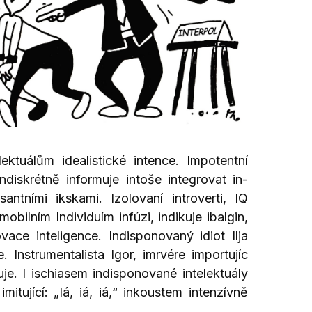
elektuálům idealistické intence. Impotentní
ndiskrétně informuje intoše integrovat in-
esantními ikskami. Izolovaní introverti, IQ
Imobilním Individuím infúzi, indikuje ibalgin,
novace inteligence. Indisponovaný idiot Ilja
e. Instrumentalista Igor, imrvére importujíc
uje. I ischiasem indisponované intelektuály
mitující: „Iá, iá, iá,“ inkoustem intenzívně