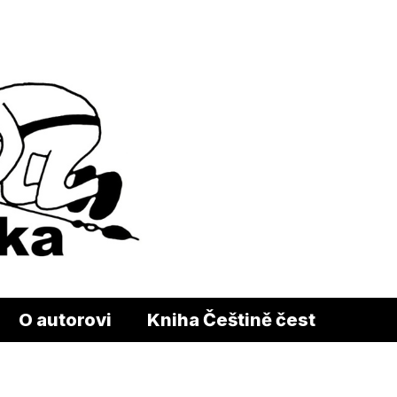
O autorovi
Kniha Češtině čest