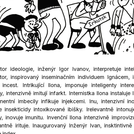
ktor ideologie, inženýr Igor Ivanov, interpretuje int
ktor, inspirovaný inseminačním individuem Ignácem, i
 incest. Intrikující Ilona, imponuje inteligenty inter
, intenzivně imitují infarkt. Internistka Ilona instaluje 
inentní imbecily infikuje injekcemi. Inu, intenzivní i
je insekticidy intoxikované ibišky. Irelevantně intonuj
y, inovuje imunitu. Invenční Ilona intenzivně improviz
ntně irituje. Inaugurovaný Inženýr Ivan, insktintivně i
e index.