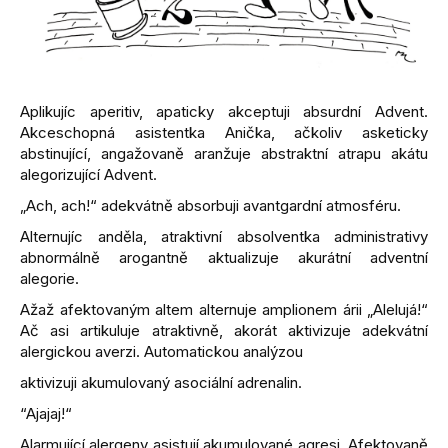
Aplikujíc aperitiv, apaticky akceptuji absurdní Advent.
Akceschopná asistentka Anička, ačkoliv asketicky
abstinující, angažovaně aranžuje abstraktní atrapu akátu
alegorizující Advent.
„Ach, ach!“ adekvátně absorbuji avantgardní atmosféru.
Alternujíc anděla, atraktivní absolventka administrativy
abnormálně arogantně aktualizuje akurátní adventní
alegorie.
Ažaž afektovaným altem alternuje amplionem árii „Alelujá!“
Ač asi artikuluje atraktivně, akorát aktivizuje adekvátní
alergickou averzi. Automatickou analýzou
aktivizuji akumulovaný asociální adrenalin.
“Ajajaj!“
Alarmující alergeny asistují akumulované agresi. Afektovaně