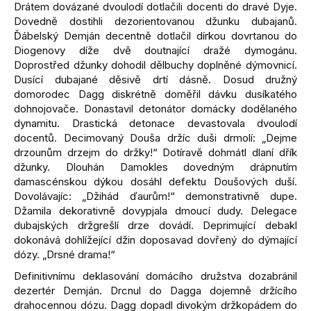
Drátem dovázané dvoulodí dotlačili docenti do dravé Dyje.
Dovedně dostihli dezorientovanou džunku dubajanů.
Ďábelský Demján decentně dotlačil dírkou dovrtanou do
Diogenovy díže dvě doutnající dražé dymogánu.
Doprostřed džunky dohodil dělbuchy doplněné dýmovnicí.
Dusící dubajané děsivě drtí dásně. Dosud družný
domorodec Dagg diskrétně doměřil dávku dusíkatého
dohnojovače. Donastavil detonátor domácky dodělaného
dynamitu. Drastická detonace devastovala dvoulodí
docentů. Decimovaný Douša držíc duši drmolí: „Dejme
drzounům drzejm do držky!“ Dotíravě dohmátl dlaní dřík
džunky. Dlouhán Damokles dovedným drápnutím
damascénskou dýkou dosáhl defektu Doušových duší.
Dovolávajíc: „Džihád ďaurům!“ demonstrativně dupe.
Džamila dekorativně dovypjala dmoucí dudy. Delegace
dubajských držgrešlí drze dovádí. Deprimující debakl
dokonává dohlížející džin doposavad dovřený do dýmající
dózy. „Drsné drama!“
Definitivnímu deklasování domácího družstva dozabránil
dezertér Demján. Drcnul do Dagga dojemně držícího
drahocennou dózu. Dagg dopadl divokým držkopádem do