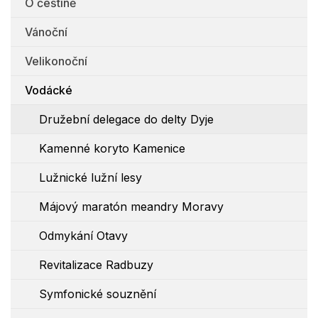
O češtině
Vánoční
Velikonoční
Vodácké
Družební delegace do delty Dyje
Kamenné koryto Kamenice
Lužnické lužní lesy
Májový maratón meandry Moravy
Odmykání Otavy
Revitalizace Radbuzy
Symfonické souznění