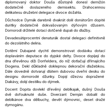
diplomovaný doktor Douša důstojně donesl demižón
dodatečně doslazeného demisektu. Drahocennou
delikatesu družební delegace divoce dožahla.
Důchodce Dymák darebně dvakrát dolil donátorům dopité
duritky dodatečně dokvašovaným dýňovým džusem.
Domorodí držitelé dotací dotčeně dupali do dlažby.
Devadesátiprocentní denaturák dostal delegaci definitivně
do dezolátního deliria.
Dotěrní Dubajané dychtí demonstrovat dodávku dotací
doplaváním deputace do dyjské delty. Divoce dopíjejí do
dna dřevěnou díži Donfeldera, do níž dotlačují dřímajícího
Diogena. Dekl důkladně doklepnou dekorační dlažebkou.
Dále dovedně dotvarují dlátem dubovou dveřní desku do
designu domorodé džunky. Dopijí džezvu dopražené
Diakávy, dolijí destilku do dýmek.
Docent Dopita dovlekl dřevěný deblkajak, dušný Douša
dvě dofouknuté duše. Diverzant Demján dobalil do
deblkánoe dva dělbuchy, devět dýmovnic, deset dražé
dymogánu.