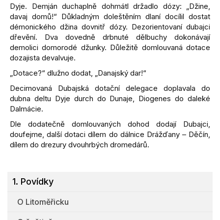
Dyje. Demján duchaplně dohmátl držadlo dózy: „Džine,
davaj domů!“ Důkladným doleštěním dlaní docílil dostat
démonického džina dovnitř dózy. Dezorientovaní dubajci
dřevění. Dva dovedně drbnuté dělbuchy dokonávají
demolici domorodé džunky. Důležitě domlouvaná dotace
dozajista devalvuje.
„Dotace?“ dlužno dodat, „Danajský dar!“
Decimovaná Dubajská dotační delegace doplavala do
dubna deltu Dyje durch do Dunaje, Diogenes do daleké
Dalmácie.
Dle dodatečně domlouvaných dohod dodají Dubajci,
doufejme, další dotaci dílem do dálnice Drážďany – Děčín,
dílem do drezury dvouhrbých dromedárů.
1. Povídky
O Litoměřicku