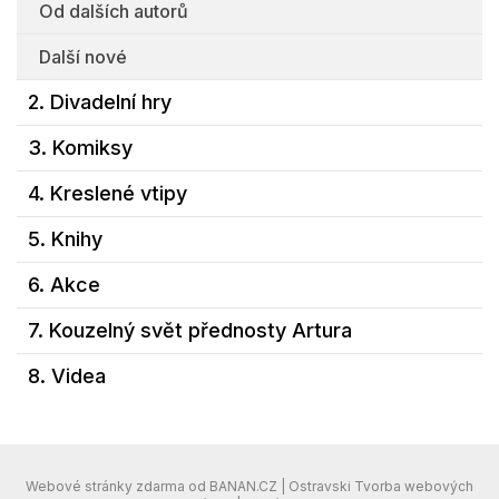
Od dalších autorů
Další nové
2. Divadelní hry
3. Komiksy
4. Kreslené vtipy
5. Knihy
6. Akce
7. Kouzelný svět přednosty Artura
8. Videa
Webové stránky zdarma
od
BANAN.CZ
|
Ostravski Tvorba webových