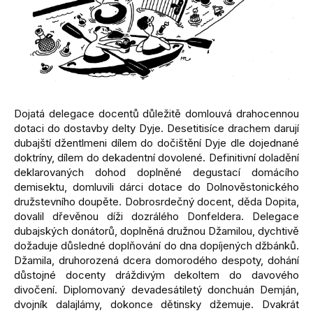
Dojatá delegace docentů důležitě domlouvá drahocennou
dotaci do dostavby delty Dyje. Desetitisíce drachem darují
dubajští džentlmeni dílem do dočištění Dyje dle dojednané
doktríny, dílem do dekadentní dovolené. Definitivní doladění
deklarovaných dohod doplněné degustací domácího
demisektu, domluvili dárci dotace do Dolnověstonického
družstevního doupěte. Dobrosrdečný docent, děda Dopita,
dovalil dřevěnou díži dozrálého Donfeldera. Delegace
dubajských donátorů, doplněná družnou Džamilou, dychtivě
dožaduje důsledné doplňování do dna dopíjených džbánků.
Džamila, druhorozená dcera domorodého despoty, dohání
důstojné docenty dráždivým dekoltem do davového
divočení. Diplomovaný devadesátiletý donchuán Demján,
dvojník dalajlámy, dokonce dětinsky džemuje. Dvakrát