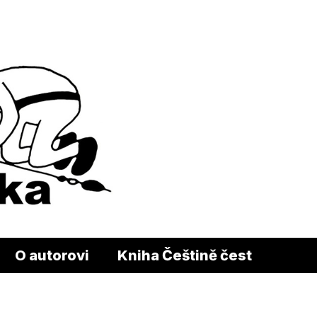
O autorovi
Kniha Češtině čest