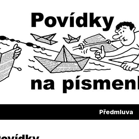
Předmluva
Povídky